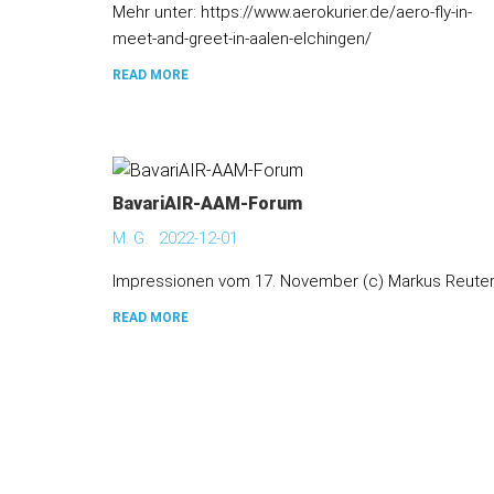
Mehr unter: https://www.aerokurier.de/aero-fly-in-
meet-and-greet-in-aalen-elchingen/
READ MORE
BavariAIR-AAM-Forum
M. G.
2022-12-01
Impressionen vom 17. November (c) Markus Reute
READ MORE