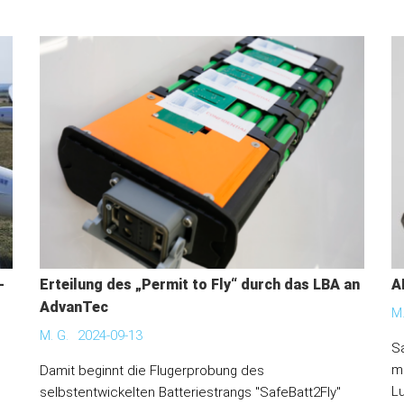
-
Erteilung des „Permit to Fly“ durch das LBA an
A
AdvanTec
M.
M. G.
2024-09-13
Sa
m
Damit beginnt die Flugerprobung des
Lu
.
selbstentwickelten Batteriestrangs "SafeBatt2Fly"